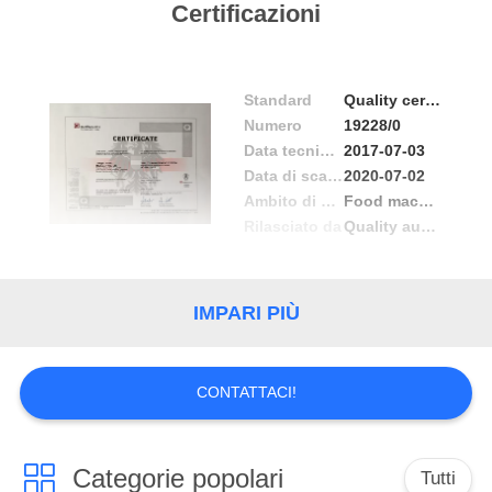
Certificazioni
Standard
Quality certificates
Numero
19228/0
Data tecnico Problema
2017-07-03
Data di scadenza
2020-07-02
Ambito di applicazione / Gamma
Food machinery, pharmaceutical machinery
Rilasciato da
Quality austria
IMPARI PIÙ
CONTATTACI!
Categorie popolari
Tutti