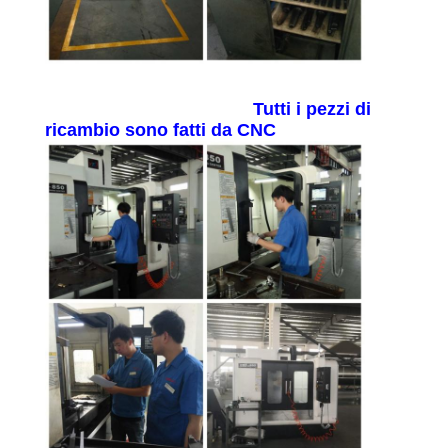
CONTROLLO
DI
QUALITÀ
Tutti i pezzi di
ricambio sono fatti da CNC
CONTATTICI
RICHIEDA
UNA
CITAZIONE
MAPPA
DEL
SITO