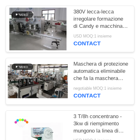
PRIVACY
POLICY
380V lecca-lecca
irregolare formazione
di Candy e macchina
imballatrice
USD MOQ:1 insieme
CONTACT
Maschera di protezione
automatica eliminabile
che fa la maschera
della macchina/N95
negotiable MOQ:1 insieme
Kn95 Fpp2 che fa
CONTACT
attrezzatura
3 T/8h concentrano -
3kw di riempimento
mungono la linea di
produzione di Candy