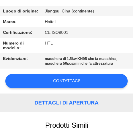
CONTROLLO
DI
Luogo di origine:
Jiangsu, Cina (continente)
QUALITÀ
Marca:
Haitel
Certificazione:
CE ISO9001
CONTATTICI
Numero di
HTL
modello:
RICHIEDA
Evidenziare:
,
maschera di 1.5kw KN95 che fa macchina
maschera 50pcs/min che fa attrezzatura
UNA
CITAZIONE
CONTATTACI!
MAPPA
DETTAGLI DI APERTURA
DEL
SITO
Prodotti Simili