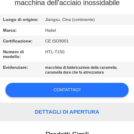
CONTROLLO
macchina dell'acciaio inossidabile
DI
Luogo di origine:
Jiangsu, Cina (continente)
QUALITÀ
Marca:
Haitel
CONTATTICI
Certificazione:
CE ISO9001
Numero di
HTL-T150
modello:
RICHIEDA
UNA
Evidenziare:
,
macchina di fabbricazione della caramella
caramella dura che fa attrezzatura
CITAZIONE
CONTATTACI!
MAPPA
DEL
DETTAGLI DI APERTURA
SITO