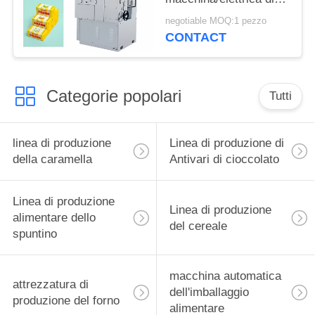
formazione di Candy
negotiable MOQ:1 pezzo
della gomma da
CONTACT
masticare di Trident
Categorie popolari
Tutti
linea di produzione
Linea di produzione di
della caramella
Antivari di cioccolato
Linea di produzione
Linea di produzione
alimentare dello
del cereale
spuntino
macchina automatica
attrezzatura di
dell'imballaggio
produzione del forno
alimentare