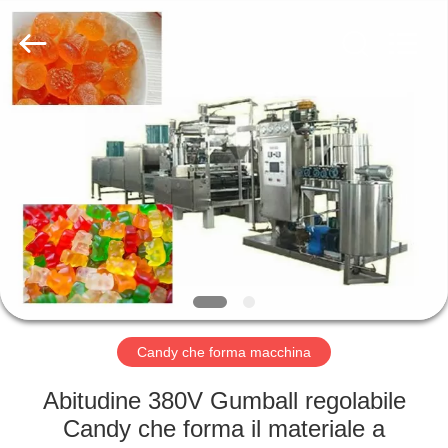
2026
Jiangsu
RichYin
Machinery
Co.,
Ltd.
All
Rights
CASA
Reserved.
PRODOTTI
CIRCA
NOI
GIRO
DELLA
Candy che forma macchina
FABBRICA
Abitudine 380V Gumball regolabile
Candy che forma il materiale a