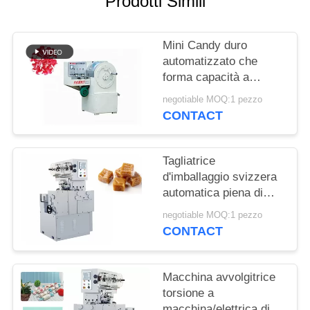
Prodotti Simili
PRIVACY
POLICY
Mini Candy duro
automatizzato che
forma capacità a
macchina 400-600 kg/h
negotiable MOQ:1 pezzo
CONTACT
Tagliatrice
d'imballaggio svizzera
automatica piena di
Sugus Candy con la
negotiable MOQ:1 pezzo
temperatura Constant
CONTACT
System
Macchina avvolgitrice
torsione a
macchina/elettrica di