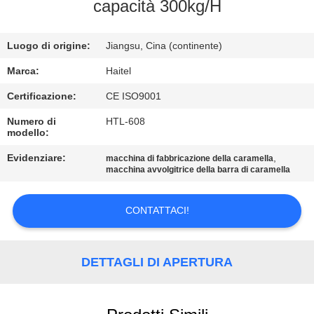
CONTROLLO
capacità 300kg/H
DI
Luogo di origine:
Jiangsu, Cina (continente)
QUALITÀ
Marca:
Haitel
CONTATTICI
Certificazione:
CE ISO9001
Numero di
HTL-608
modello:
RICHIEDA
UNA
Evidenziare:
,
macchina di fabbricazione della caramella
macchina avvolgitrice della barra di caramella
CITAZIONE
CONTATTACI!
MAPPA
DEL
DETTAGLI DI APERTURA
SITO