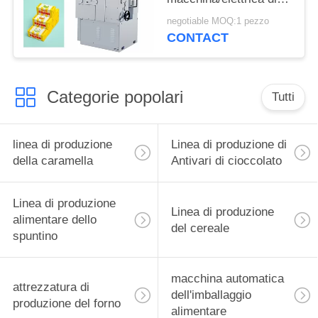
formazione di Candy
negotiable MOQ:1 pezzo
della gomma da
CONTACT
masticare di Trident
Categorie popolari
Tutti
linea di produzione
Linea di produzione di
della caramella
Antivari di cioccolato
Linea di produzione
Linea di produzione
alimentare dello
del cereale
spuntino
macchina automatica
attrezzatura di
dell'imballaggio
produzione del forno
alimentare