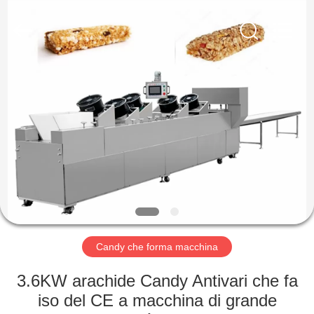
2026
Jiangsu
RichYin
Machinery
Co.,
Ltd.
All
Rights
CASA
Reserved.
PRODOTTI
CIRCA
NOI
GIRO
DELLA
Candy che forma macchina
FABBRICA
3.6KW arachide Candy Antivari che fa
iso del CE a macchina di grande