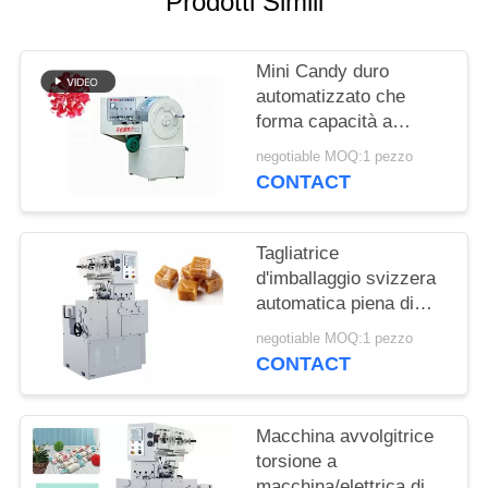
Prodotti Simili
PRIVACY
POLICY
Mini Candy duro
automatizzato che
forma capacità a
macchina 400-600 kg/h
negotiable MOQ:1 pezzo
CONTACT
Tagliatrice
d'imballaggio svizzera
automatica piena di
Sugus Candy con la
negotiable MOQ:1 pezzo
temperatura Constant
CONTACT
System
Macchina avvolgitrice
torsione a
macchina/elettrica di