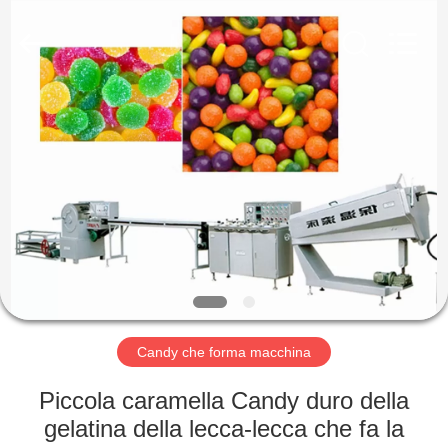
2026
Jiangsu
RichYin
Machinery
Co.,
Ltd.
All
Rights
CASA
Reserved.
PRODOTTI
CIRCA
NOI
GIRO
DELLA
Candy che forma macchina
FABBRICA
Piccola caramella Candy duro della
gelatina della lecca-lecca che fa la