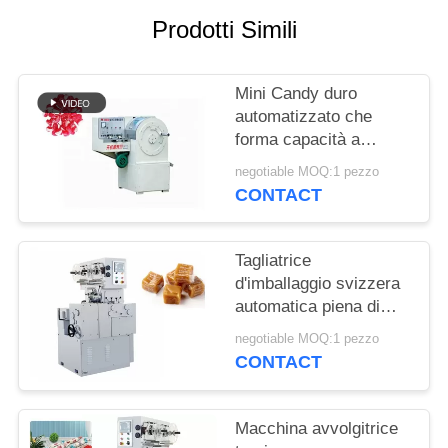
PRIVACY
Prodotti Simili
POLICY
Mini Candy duro
automatizzato che
forma capacità a
macchina 400-600 kg/h
negotiable MOQ:1 pezzo
CONTACT
Tagliatrice
d'imballaggio svizzera
automatica piena di
Sugus Candy con la
negotiable MOQ:1 pezzo
temperatura Constant
CONTACT
System
Macchina avvolgitrice