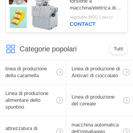
torsione a
macchina/elettrica di
formazione di Candy
negotiable MOQ:1 pezzo
della gomma da
CONTACT
masticare di Trident
Categorie popolari
Tutti
linea di produzione
Linea di produzione di
della caramella
Antivari di cioccolato
Linea di produzione
Linea di produzione
alimentare dello
del cereale
spuntino
macchina automatica
attrezzatura di
dell'imballaggio