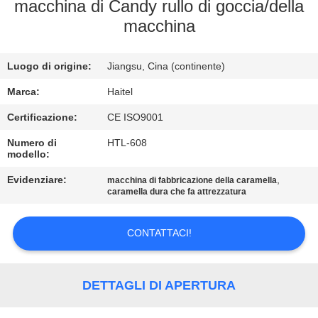
CONTROLLO
macchina di Candy rullo di goccia/della
macchina
DI
QUALITÀ
Luogo di origine:
Jiangsu, Cina (continente)
CONTATTICI
Marca:
Haitel
Certificazione:
CE ISO9001
RICHIEDA
Numero di
HTL-608
modello:
UNA
Evidenziare:
,
macchina di fabbricazione della caramella
CITAZIONE
caramella dura che fa attrezzatura
MAPPA
CONTATTACI!
DEL
SITO
DETTAGLI DI APERTURA