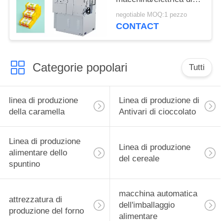
formazione di Candy
negotiable MOQ:1 pezzo
della gomma da
CONTACT
masticare di Trident
Categorie popolari
Tutti
linea di produzione
Linea di produzione di
della caramella
Antivari di cioccolato
Linea di produzione
Linea di produzione
alimentare dello
del cereale
spuntino
macchina automatica
attrezzatura di
dell'imballaggio
produzione del forno
alimentare