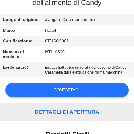
CONTROLLO
dell'alimento di Candy
DI
Luogo di origine:
Jiangsu, Cina (continente)
QUALITÀ
Marca:
Haitel
CONTATTICI
Certificazione:
CE ISO9001
Numero di
HTL-A800
modello:
RICHIEDA
UNA
Evidenziare:
,
impacchettatrice quadrata del cuscino di Candy
Caramella dura elettrica che forma macchina
CITAZIONE
CONTATTACI!
MAPPA
DEL
DETTAGLI DI APERTURA
SITO