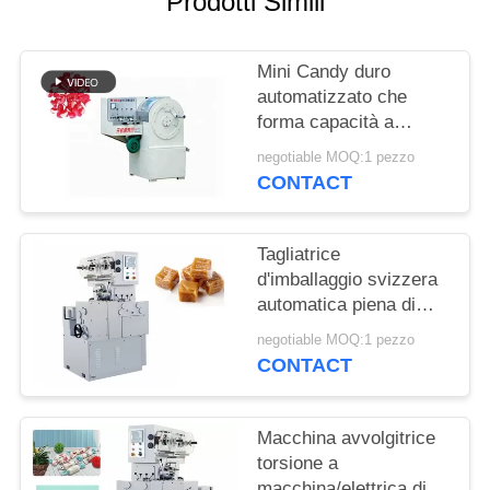
Prodotti Simili
PRIVACY
POLICY
Mini Candy duro
automatizzato che
forma capacità a
macchina 400-600 kg/h
negotiable MOQ:1 pezzo
CONTACT
Tagliatrice
d'imballaggio svizzera
automatica piena di
Sugus Candy con la
negotiable MOQ:1 pezzo
temperatura Constant
CONTACT
System
Macchina avvolgitrice
torsione a
macchina/elettrica di