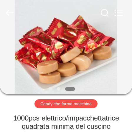
2026
Jiangsu
RichYin
Machinery
Co.,
Ltd.
All
Rights
CASA
Reserved.
PRODOTTI
CIRCA
NOI
GIRO
DELLA
Candy che forma macchina
FABBRICA
1000pcs elettrico/impacchettatrice
quadrata minima del cuscino