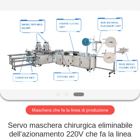
2026
Jiangsu
RichYin
Machinery
Co.,
Ltd.
All
Rights
CASA
Reserved.
PRODOTTI
CIRCA
NOI
GIRO
DELLA
Maschera che fa la linea di produzione
FABBRICA
Servo maschera chirurgica eliminabile
dell'azionamento 220V che fa la linea