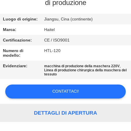
CONTROLLO
di produzione
DI
Luogo di origine:
Jiangsu, Cina (continente)
QUALITÀ
Marca:
Haitel
CONTATTICI
Certificazione:
CE / ISO9001
Numero di
HTL-120
modello:
RICHIEDA
UNA
Evidenziare:
,
macchina di produzione della maschera 220V
Linea di produzione chirurgica della maschera del
tessuto
CITAZIONE
CONTATTACI!
MAPPA
DEL
DETTAGLI DI APERTURA
SITO