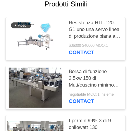
PRIVACY
Prodotti Simili
POLICY
Resistenza HTL-120-
G1 uno una servo linea
di produzione piana ad
alta velocità
$36000-$40000 MOQ:1
CONTACT
Borsa di funzione
2.5kw 150 di
Muti/cuscino minimo
che avvolge la
negotiable MOQ:1 insieme
macchina della
CONTACT
maschera
I pc/min 99% 3 di 9
chilowatt 130